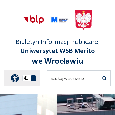
Przejdź do treści
Przejdź do mapy
Przejdź do
głównego menu
serwisu
Biuletyn Informacji Publicznej
Uniwersytet WSB Merito
we Wrocławiu
Szukaj
Panel dostosowania ułat
Przełącz
w
Szuka
na
serwisie
wersję
ciemną