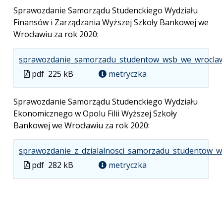
Sprawozdanie Samorządu Studenckiego Wydziału
Finansów i Zarządzania Wyższej Szkoły Bankowej we
Wrocławiu za rok 2020:
sprawozdanie_samorzadu_studentow_wsb_we_wroclaw
Plik
pdf
225 kB
metryczka
w
formacie
Sprawozdanie Samorządu Studenckiego Wydziału
Ekonomicznego w Opolu Filii Wyższej Szkoły
Bankowej we Wrocławiu za rok 2020:
sprawozdanie_z_dzialalnosci_samorzadu_studentow_we
Plik
pdf
282 kB
metryczka
w
formacie