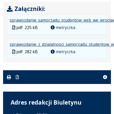
Załączniki:
sprawozdanie_samorzadu_studentow_wsb_we_wroclaw
Plik
pdf
225 kB
metryczka
w
formacie
sprawozdanie_z_dzialalnosci_samorzadu_studentow_we
Plik
pdf
282 kB
metryczka
w
formacie
Adres redakcji Biuletynu