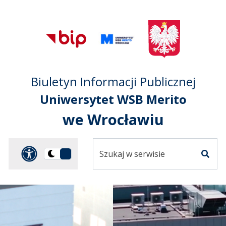
Przejdź do treści
Przejdź do mapy
Przejdź do
głównego menu
serwisu
Biuletyn Informacji Publicznej
Uniwersytet WSB Merito
we Wrocławiu
Szukaj
Panel dostosowania ułat
Przełącz
w
Szuka
na
serwisie
wersję
ciemną