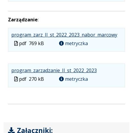
w
formacie:
625
w
formacie
pdf
kB
nowej
Zarządzanie
:
karcie.
.
.
.
program_zarz_II_st_2022_2023_nabor_marcowy
Plik
Rozmia
Otwier
Plik
pdf
769 kB
metryczka
w
pliku:
się
w
formaci
769
w
formacie
pdf
kB
nowej
.
.
.
karcie.
program_zarzadzanie_II_st_2022_2023
Plik
Rozmiar
Otwiera
Plik
pdf
270 kB
metryczka
w
pliku:
się
w
formacie:
270
w
formacie
pdf
kB
nowej
karcie.
Załączniki: