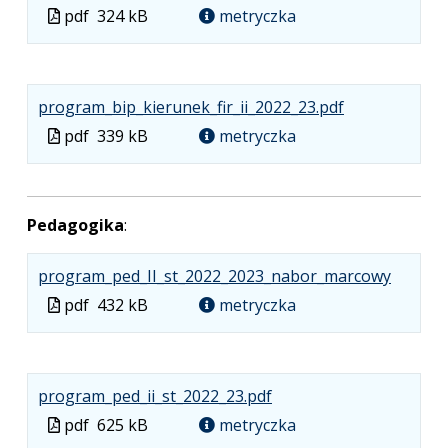
Plik
Rozmiar
Otwiera
Plik
pdf
324 kB
metryczka
w
pliku:
się
w
formacie:
324
w
formacie
pdf
kB
nowej
.
.
.
karcie.
program_bip_kierunek_fir_ii_2022_23.pdf
Plik
Rozmiar
Otwiera
Plik
pdf
339 kB
metryczka
w
pliku:
się
w
formacie:
339
w
formacie
pdf
kB
nowej
Pedagogika
:
karcie.
.
.
.
program_ped_II_st_2022_2023_nabor_marcowy
Plik
Rozmia
Otwier
Plik
pdf
432 kB
metryczka
w
pliku:
się
w
formaci
432
w
formacie
pdf
kB
nowej
.
.
.
karcie.
program_ped_ii_st_2022_23.pdf
Plik
Rozmiar
Otwiera
Plik
pdf
625 kB
metryczka
w
pliku:
się