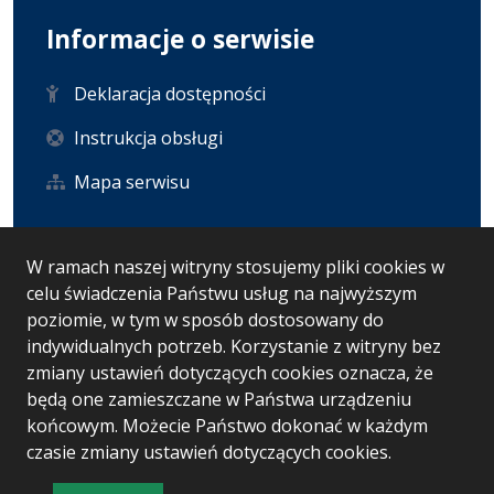
Informacje o serwisie
Deklaracja dostępności
Instrukcja obsługi
Mapa serwisu
Statystyka i dane osobowe
W ramach naszej witryny stosujemy pliki cookies w
celu świadczenia Państwu usług na najwyższym
Statystyki oglądalności
poziomie, w tym w sposób dostosowany do
indywidualnych potrzeb. Korzystanie z witryny bez
Ostatnio dodane
zmiany ustawień dotyczących cookies oznacza, że
będą one zamieszczane w Państwa urządzeniu
końcowym. Możecie Państwo dokonać w każdym
czasie zmiany ustawień dotyczących cookies.
Wersja systemu: 5.7.0 [7]
Ostatnia aktualizacja BIP: 07.07.2026 12:49