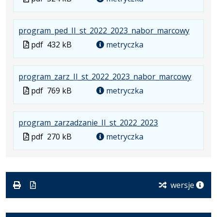
w
pliku:
się
w
formacie:
324
w
formacie
.
.
.
program_ped_II_st_2022_2023_nabor_marcowy
pdf
kB
nowej
Plik
Rozmia
Otwier
karcie.
Plik
pdf
432 kB
metryczka
w
pliku:
się
w
formaci
432
w
formacie
.
.
.
program_zarz_II_st_2022_2023_nabor_marcowy
pdf
kB
nowej
Plik
Rozmia
Otwier
karcie.
Plik
pdf
769 kB
metryczka
w
pliku:
się
w
formaci
769
w
formacie
.
.
.
program_zarzadzanie_II_st_2022_2023
pdf
kB
nowej
Plik
Rozmiar
Otwiera
karcie.
Plik
pdf
270 kB
metryczka
w
pliku:
się
w
formacie:
270
w
formacie
pdf
kB
nowej
karcie.
wersje