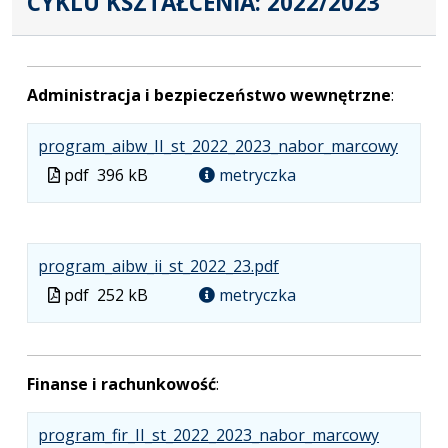
CYKLU KSZTAŁCENIA: 2022/2023
Administracja i bezpieczeństwo wewnętrzne
:
.
.
.
program_aibw_II_st_2022_2023_nabor_marcowy
Plik
Rozmi
Otwier
Plik
pdf
396 kB
metryczka
w
pliku:
się
w
formac
396
w
formacie
pdf
kB
nowej
.
.
.
karcie.
program_aibw_ii_st_2022_23.pdf
Plik
Rozmiar
Otwiera
Plik
pdf
252 kB
metryczka
w
pliku:
się
w
formacie:
252
w
formacie
pdf
kB
nowej
Finanse i rachunkowość
:
karcie.
.
.
.
program_fir_II_st_2022_2023_nabor_marcowy