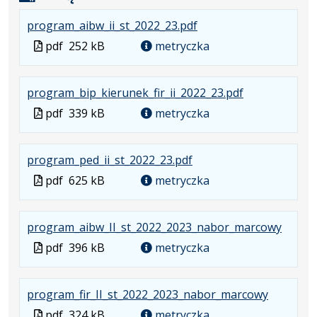
.
.
.
program_aibw_ii_st_2022_23.pdf
Plik
Rozmiar
Otwiera
Plik
pdf
252 kB
metryczka
w
pliku:
się
w
formacie:
252
w
formacie
.
.
.
program_bip_kierunek_fir_ii_2022_23.pdf
pdf
kB
nowej
Plik
Rozmiar
Otwiera
karcie.
Plik
pdf
339 kB
metryczka
w
pliku:
się
w
formacie:
339
w
formacie
.
.
.
program_ped_ii_st_2022_23.pdf
pdf
kB
nowej
Plik
Rozmiar
Otwiera
karcie.
Plik
pdf
625 kB
metryczka
w
pliku:
się
w
formacie:
625
w
formacie
.
.
.
program_aibw_II_st_2022_2023_nabor_marcowy
pdf
kB
nowej
Plik
Rozmi
Otwier
karcie.
Plik
pdf
396 kB
metryczka
w
pliku:
się
w
formac
396
w
formacie
.
.
.
program_fir_II_st_2022_2023_nabor_marcowy
pdf
kB
nowej
Plik
Rozmiar
Otwiera
karcie.
Plik
pdf
324 kB
metryczka