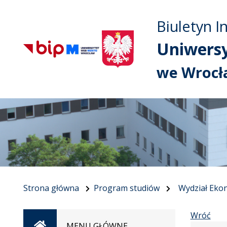
Biuletyn I
Uniwers
we Wrocł
Strona główna
Program studiów
Wydział Eko
Wróć
Strona
MENU GŁÓWNE