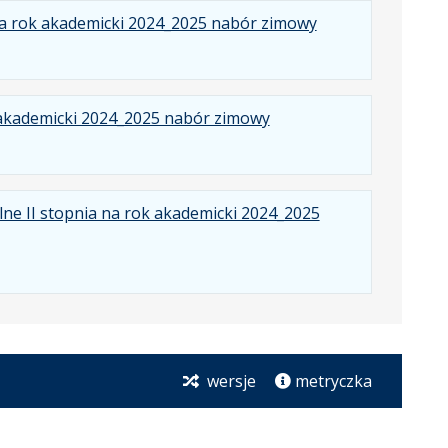
.
.
.
na rok akademicki 2024_2025 nabór zimowy
Plik
Rozmiar
Otwiera
w
pliku:
się
formacie:
713
w
.
.
.
 akademicki 2024_2025 nabór zimowy
pdf
kB
nowej
Plik
Rozmiar
Otwiera
karcie.
w
pliku:
się
formacie:
562
w
ne II stopnia na rok akademicki 2024_2025
pdf
kB
nowej
karcie.
wersje
metryczka