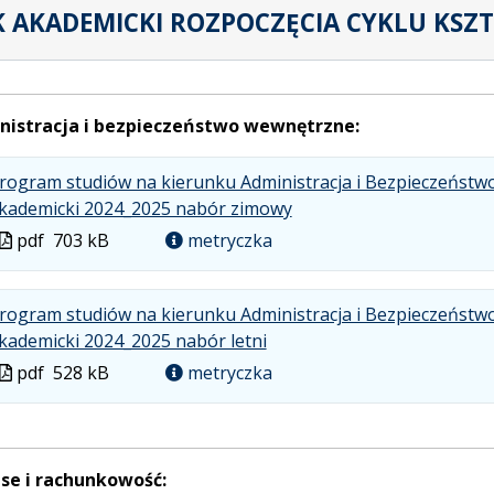
 AKADEMICKI ROZPOCZĘCIA CYKLU KSZTA
nistracja i bezpieczeństwo wewnętrzne:
rogram studiów na kierunku Administracja i Bezpieczeństwo
.
.
.
kademicki 2024_2025 nabór zimowy
Plik
Rozmiar
Otwiera
Plik
pdf
703 kB
metryczka
w
pliku:
się
w
formacie:
703
w
formacie
pdf
kB
nowej
rogram studiów na kierunku Administracja i Bezpieczeństwo
.
.
.
karcie.
kademicki 2024_2025 nabór letni
Plik
Rozmiar
Otwiera
Plik
pdf
528 kB
metryczka
w
pliku:
się
w
formacie:
528
w
formacie
pdf
kB
nowej
karcie.
se i rachunkowość: