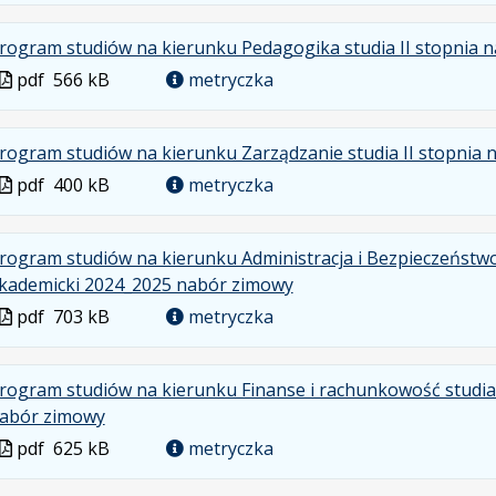
formacie:
499
w
formacie
rogram studiów na kierunku Pedagogika studia II stopnia n
pdf
kB
nowej
karcie.
Plik
pdf
566 kB
metryczka
w
formacie
rogram studiów na kierunku Zarządzanie studia II stopnia 
Plik
pdf
400 kB
metryczka
w
formacie
rogram studiów na kierunku Administracja i Bezpieczeństwo
.
.
.
kademicki 2024_2025 nabór zimowy
Plik
Rozmiar
Otwiera
Plik
pdf
703 kB
metryczka
w
pliku:
się
w
formacie:
703
w
formacie
rogram studiów na kierunku Finanse i rachunkowość studia 
pdf
kB
nowej
.
.
.
abór zimowy
karcie.
Plik
Rozmiar
Otwiera
Plik
pdf
625 kB
metryczka
w
pliku:
się
w
formacie:
625
w