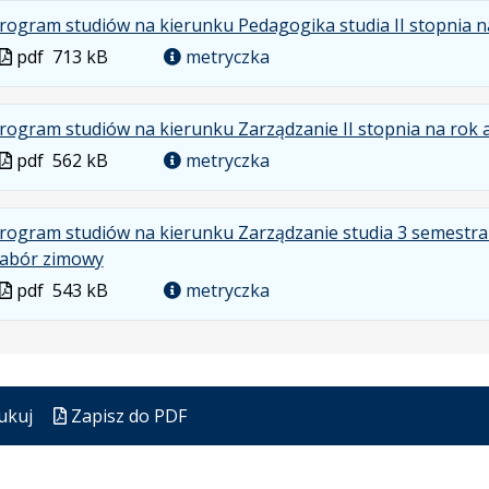
formacie
rogram studiów na kierunku Pedagogika studia II stopnia 
pdf
kB
nowej
karcie.
Plik
pdf
713 kB
metryczka
w
formacie
rogram studiów na kierunku Zarządzanie II stopnia na rok
Plik
pdf
562 kB
metryczka
w
formacie
rogram studiów na kierunku Zarządzanie studia 3 semestral
.
.
.
abór zimowy
Plik
Rozmiar
Otwiera
Plik
pdf
543 kB
metryczka
w
pliku:
się
w
formacie:
543
w
formacie
pdf
kB
nowej
karcie.
ukuj
Zapisz do PDF