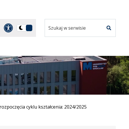
Szukaj
Panel dostosowania ułatwi
Przełącz
w
Szukaj
na
serwisie
wersję
ciemną
rozpoczęcia cyklu kształcenia: 2024/2025