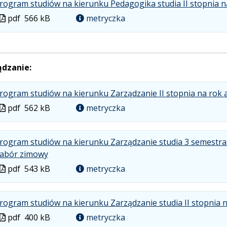
rogram studiów na kierunku Pedagogika studia II stopnia n
Plik
pdf
566 kB
metryczka
w
formacie
ądzanie:
rogram studiów na kierunku Zarządzanie II stopnia na rok
Plik
pdf
562 kB
metryczka
w
formacie
rogram studiów na kierunku Zarządzanie studia 3 semestral
.
.
.
abór zimowy
Plik
Rozmiar
Otwiera
Plik
pdf
543 kB
metryczka
w
pliku:
się
w
formacie:
543
w
formacie
pdf
kB
nowej
rogram studiów na kierunku Zarządzanie studia II stopnia 
karcie.
Plik
pdf
400 kB
metryczka