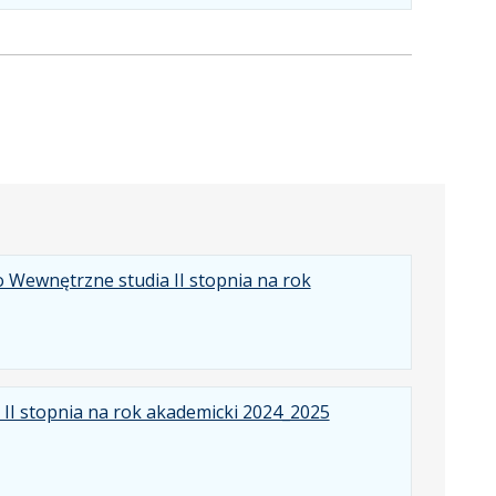
formacie:
400
w
pdf
kB
nowej
karcie.
 Wewnętrzne studia II stopnia na rok
II stopnia na rok akademicki 2024_2025