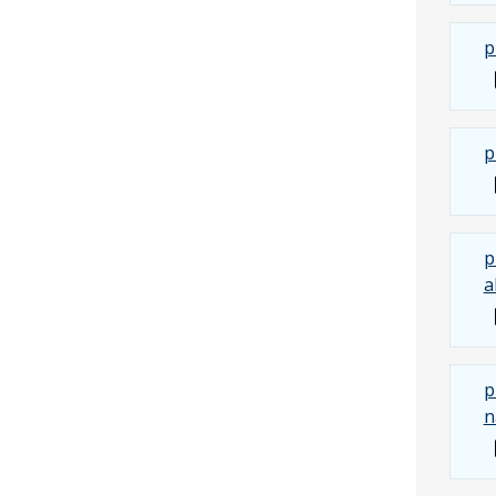
p
p
p
a
p
n