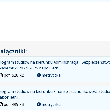
w
formacie
ałączniki:
rogram studiów na kierunku Administracja i Bezpieczeństwo
.
.
.
kademicki 2024_2025 nabór letni
Plik
Rozmiar
Otwiera
Plik
pdf
528 kB
metryczka
w
pliku:
się
w
formacie:
528
w
formacie
rogram studiów na kierunku Finanse i rachunkowość studia 
pdf
kB
nowej
.
.
.
abór letni
karcie.
Plik
Rozmiar
Otwiera
Plik
pdf
499 kB
metryczka
w
pliku:
się
w