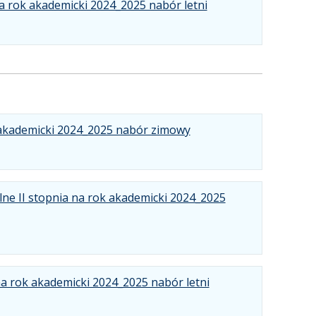
.
.
.
pdf
kB
nowej
a rok akademicki 2024_2025 nabór letni
Plik
Rozmiar
Otwiera
karcie.
w
pliku:
się
formacie:
566
w
pdf
kB
nowej
karcie.
.
.
.
 akademicki 2024_2025 nabór zimowy
Plik
Rozmiar
Otwiera
w
pliku:
się
formacie:
562
w
pdf
kB
nowej
ne II stopnia na rok akademicki 2024_2025
karcie.
.
.
.
na rok akademicki 2024_2025 nabór letni
Plik
Rozmiar
Otwiera
w
pliku:
się