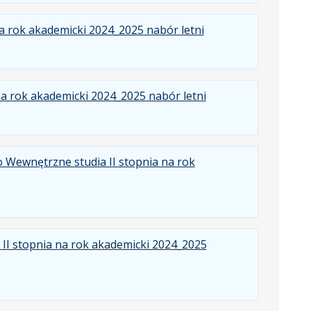
.
.
.
a rok akademicki 2024_2025 nabór letni
Plik
Rozmiar
Otwiera
w
pliku:
się
formacie:
566
w
.
.
.
na rok akademicki 2024_2025 nabór letni
pdf
kB
nowej
Plik
Rozmiar
Otwiera
karcie.
w
pliku:
się
formacie:
400
w
 Wewnętrzne studia II stopnia na rok
pdf
kB
nowej
karcie.
II stopnia na rok akademicki 2024_2025