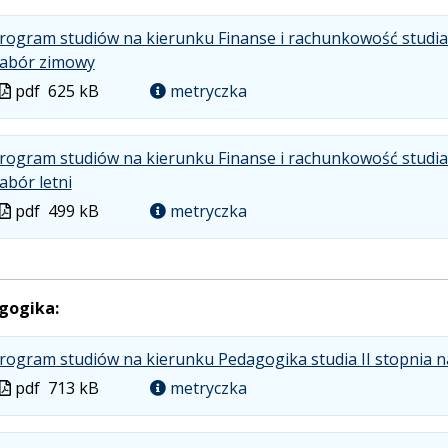
rogram studiów na kierunku Finanse i rachunkowość studia 
.
.
.
abór zimowy
Plik
Rozmiar
Otwiera
Plik
pdf
625 kB
metryczka
w
pliku:
się
w
formacie:
625
w
formacie
pdf
kB
nowej
rogram studiów na kierunku Finanse i rachunkowość studia 
.
.
.
karcie.
abór letni
Plik
Rozmiar
Otwiera
Plik
pdf
499 kB
metryczka
w
pliku:
się
w
formacie:
499
w
formacie
pdf
kB
nowej
karcie.
gogika:
rogram studiów na kierunku Pedagogika studia II stopnia 
Plik
pdf
713 kB
metryczka
w
formacie