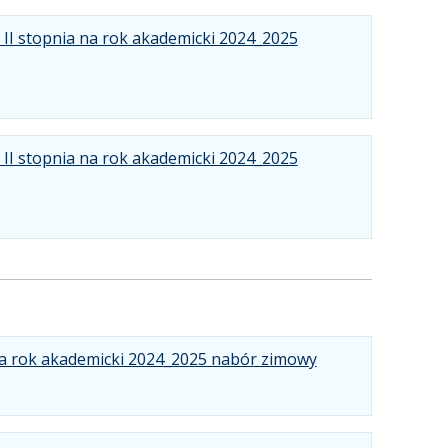
II stopnia na rok akademicki 2024_2025
II stopnia na rok akademicki 2024_2025
.
.
.
na rok akademicki 2024_2025 nabór zimowy
Plik
Rozmiar
Otwiera
w
pliku:
się
formacie:
713
w