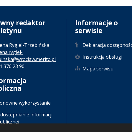
ówny redaktor
Informacje o
uletynu
serwisie
ena Rygiel-Trzebińska
Deklaracja dostępnośc
ena.rygiel-
Instrukcja obsługi
binska@wroclaw.merito.pl
71 376 23 90
Mapa serwisu
formacja
bliczna
onowne wykorzystanie
dostępnianie informacji
ublicznej