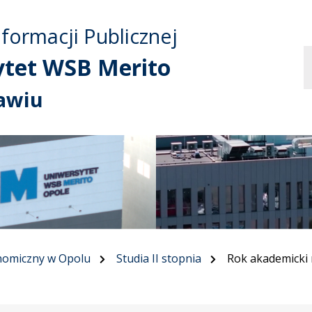
Przejdź do treści
Przejdź do mapy
Przejdź do
nformacji Publicznej
głównego menu
serwisu
ytet WSB Merito
awiu
nomiczny w Opolu
Studia II stopnia
Rok akademicki 