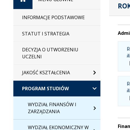
ROK
główna
INFORMACJE PODSTAWOWE
Admi
STATUT I STRATEGIA
p
DECYZJA O UTWORZENIU
a
UCZELNI
JAKOŚĆ KSZTAŁCENIA
p
PROGRAM STUDIÓW
a
WYDZIAŁ FINANSÓW I
ZARZĄDZANIA
Finan
WYDZIAŁ EKONOMICZNY W