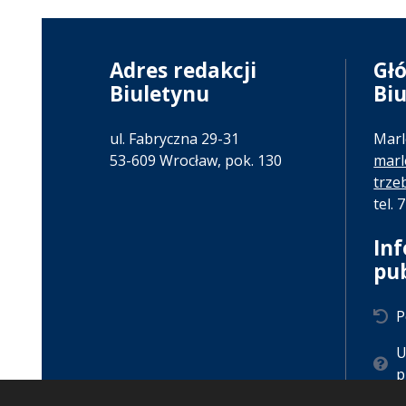
Adres redakcji
Gł
Biuletynu
Bi
ul. Fabryczna 29-31
Marl
53-609 Wrocław, pok. 130
marl
trze
tel. 
In
pu
P
U
p