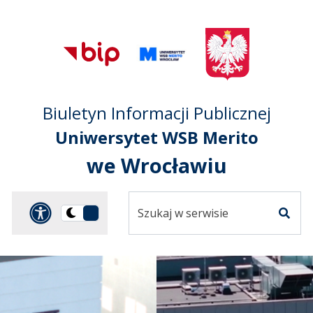
Przejdź do treści
Przejdź do mapy
Przejdź do
głównego menu
serwisu
Biuletyn Informacji Publicznej
Uniwersytet WSB Merito
we Wrocławiu
Szukaj
Panel dostosowania ułat
Przełącz
w
Szuka
na
serwisie
wersję
ciemną