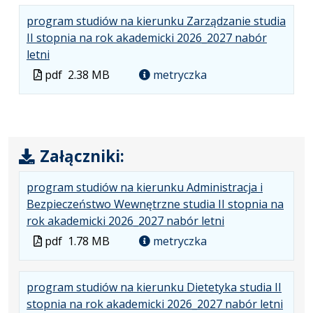
program studiów na kierunku Zarządzanie studia
II stopnia na rok akademicki 2026_2027 nabór
.
.
.
letni
Plik
Rozmiar
Otwiera
Plik
pdf
2.38 MB
metryczka
w
pliku:
się
w
formacie:
2.38
w
formacie
pdf
MB
nowej
karcie.
Załączniki:
program studiów na kierunku Administracja i
Bezpieczeństwo Wewnętrzne studia II stopnia na
.
.
.
rok akademicki 2026_2027 nabór letni
Plik
Rozmiar
Otwiera
Plik
pdf
1.78 MB
metryczka
w
pliku:
się
w
formacie:
1.78
w
formacie
program studiów na kierunku Dietetyka studia II
pdf
MB
nowej
.
.
.
stopnia na rok akademicki 2026_2027 nabór letni
karcie.