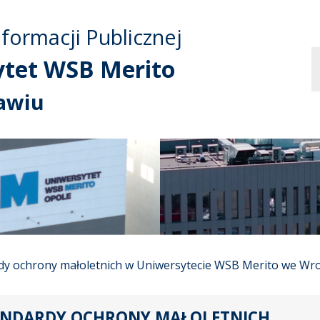
Przejdź do treści
Przejdź do mapy
Przejdź do
nformacji Publicznej
głównego menu
serwisu
ytet WSB Merito
awiu
dy ochrony małoletnich w Uniwersytecie WSB Merito we Wro
ANDARDY OCHRONY MAŁOLETNICH