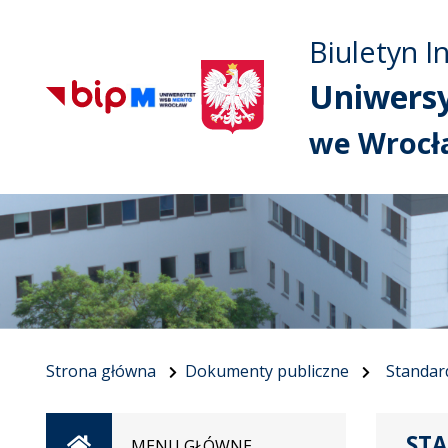
Biuletyn I
Uniwers
we Wrocł
Strona główna
Dokumenty publiczne
Standar
ST
Strona
MENU GŁÓWNE