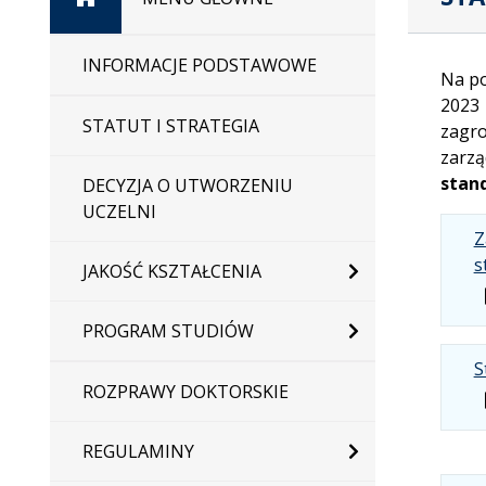
główna
INFORMACJE PODSTAWOWE
Na po
2023 
STATUT I STRATEGIA
zagro
zarz
stan
DECYZJA O UTWORZENIU
UCZELNI
Z
s
JAKOŚĆ KSZTAŁCENIA
PROGRAM STUDIÓW
S
ROZPRAWY DOKTORSKIE
REGULAMINY