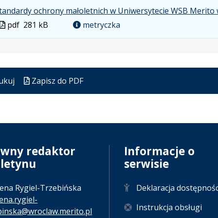
formacie
tandardy ochrony małoletnich w Uniwersytecie WSB Merito 
Plik
pdf
281 kB
metryczka
w
formacie
ukuj
Zapisz do PDF
ówny redaktor
Informacje o
uletynu
serwisie
ena Rygiel-Trzebińska
Deklaracja dostępnośc
ena.rygiel-
Instrukcja obsługi
binska@wroclaw.merito.pl