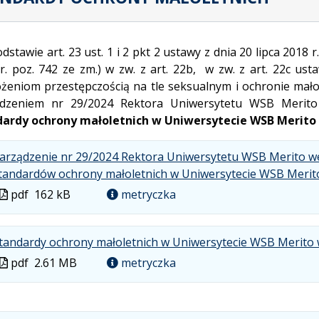
dstawie art. 23 ust. 1 i 2 pkt 2 ustawy z dnia 20 lipca 2018 
r. poz. 742 ze zm.) w zw. z art. 22b, w zw. z art. 22c us
żeniom przestępczością na tle seksualnym i ochronie małole
ądzeniem nr 29/2024 Rektora Uniwersytetu WSB Merito
dardy ochrony małoletnich w Uniwersytecie WSB Merito
arządzenie nr 29/2024 Rektora Uniwersytetu WSB Merito 
tandardów ochrony małoletnich w Uniwersytecie WSB Merit
Plik
pdf
162 kB
metryczka
w
formacie
tandardy ochrony małoletnich w Uniwersytecie WSB Merito
Plik
pdf
2.61 MB
metryczka
w
formacie