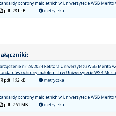
tandardy ochrony małoletnich w Uniwersytecie WSB Merito 
Plik
pdf
281 kB
metryczka
w
formacie
ałączniki:
arządzenie nr 29/2024 Rektora Uniwersytetu WSB Merito 
tandardów ochrony małoletnich w Uniwersytecie WSB Merit
Plik
pdf
162 kB
metryczka
w
formacie
tandardy ochrony małoletnich w Uniwersytecie WSB Merito
Plik
pdf
2.61 MB
metryczka
w