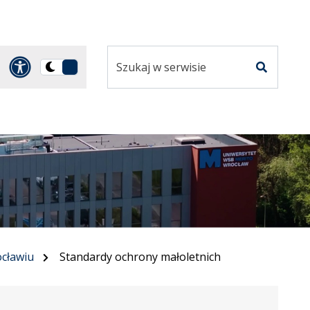
Szukaj
Panel dostosowania ułatwi
Przełącz
w
Szukaj
na
serwisie
wersję
ciemną
cławiu
Standardy ochrony małoletnich