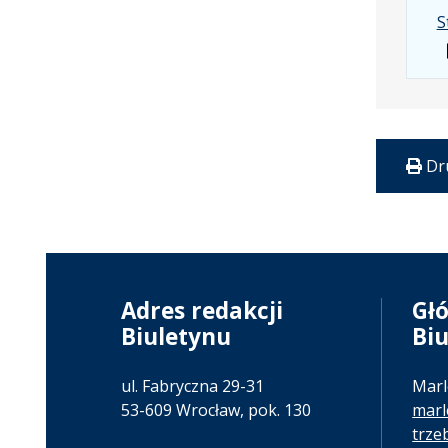
S
Dr
Adres redakcji
Gł
Biuletynu
Bi
ul. Fabryczna 29-31
Marl
53-609 Wrocław, pok. 130
marl
trze