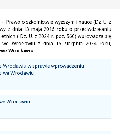
r. - Prawo o szkolnictwie wyższym i nauce (Dz. U. z
tawy z dnia 13 maja 2016 roku o przeciwdziałaniu
tnich ( Dz. U. z 2024 r. poz. 560) wprowadza się
 we Wrocławiu z dnia 15 sierpnia 2024 roku,
 we Wrocławiu
we Wrocławiu w sprawie wprowadzeniu
.
.
.
o we Wrocławiu
Plik
Rozmiar
Otwiera
w
pliku:
się
formacie:
162
w
.
.
.
pdf
kB
nowej
 we Wrocławiu
Plik
Rozmiar
Otwiera
karcie.
w
pliku:
się
formacie:
2.61
w
pdf
MB
nowej